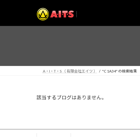
コ
ナ
ン
ビ
テ
ゲ
ン
ー
ツ
シ
へ
ョ
ス
ン
キ
に
ッ
移
プ
動
A・I・T・S （ 有限会社エイツ ）
"C 1A34" の検索結果
該当するブログはありません。
お問い合わせ