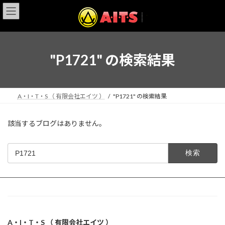
コ
ナ
ン
ビ
テ
ゲ
ン
ー
ツ
シ
へ
ョ
"P1721" の検索結果
ス
ン
キ
に
ッ
移
プ
動
A・I・T・S （ 有限会社エイツ ）
"P1721" の検索結果
該当するブログはありません。
検
索:
お問い合わせ
A・I・T・S （ 有限会社エイツ ）